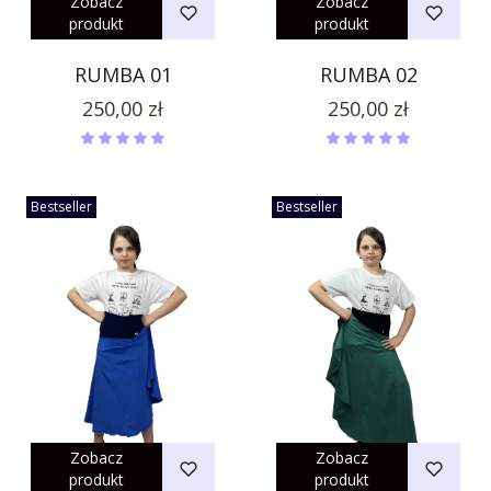
Zobacz
Zobacz
produkt
produkt
RUMBA 01
RUMBA 02
Cena
Cena
250,00 zł
250,00 zł
Bestseller
Bestseller
Zobacz
Zobacz
produkt
produkt