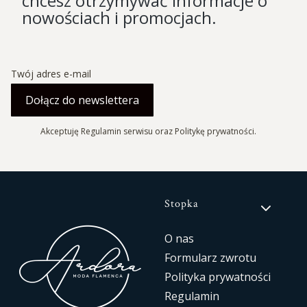
chcesz otrzymywać informacje o
nowościach i promocjach.
Twój adres e-mail
Dołącz do newslettera
Akceptuję Regulamin serwisu oraz Politykę prywatności.
Linki w stopce
Stopka
O nas
Formularz zwrotu
Polityka prywatności
Regulamin