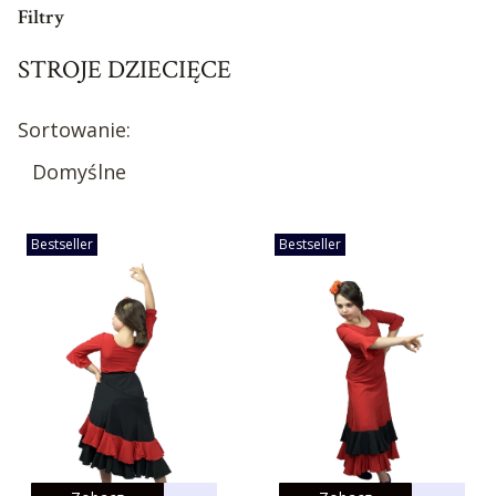
Filtry
STROJE DZIECIĘCE
Koniec filtrów
Lista produktów
Sortowanie:
Domyślne
Bestseller
Bestseller