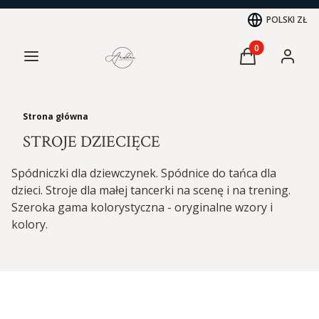
POLSKI
ZŁ
Menu
Produkty w kos
Koszyk
Zaloguj 
Strona główna
STROJE DZIECIĘCE
Spódniczki dla dziewczynek. Spódnice do tańca dla
dzieci. Stroje dla małej tancerki na scenę i na trening.
Szeroka gama kolorystyczna - oryginalne wzory i
kolory.